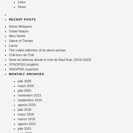
Links
News
RECENT POSTS
Home Whispers
Urban Nature
Miss World
Salvar el Tiempo
Lacuy
The veiled reflection of an alone woman
Chili hors de Chili
Serie de pinturas desde el cine de Raul Ruiz (2019-2023)
SYNOPSIS (english)
SINOPSIS (spanish)
MONTHLY ARCHIVES
julio 2026
mayo 2026
julio 2024
noviembre 2023
septiembre 2019
agosto 2018
julio 2018
mayo 2018
marzo 2018
agosto 2015
julio 2015