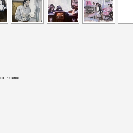
dit
,
Posterous
.