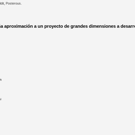
dit
,
Posterous
.
 aproximación a un proyecto de grandes dimensiones a desarrol
ón
u