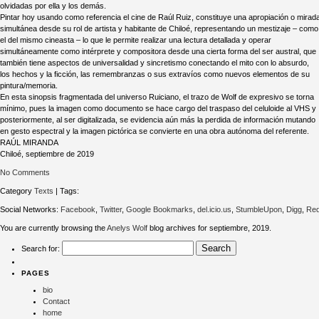
olvidadas por ella y los demás.
Pintar hoy usando como referencia el cine de Raúl Ruiz, constituye una apropiación o mirad
simultánea desde su rol de artista y habitante de Chiloé, representando un mestizaje – como
el del mismo cineasta – lo que le permite realizar una lectura detallada y operar
simultáneamente como intérprete y compositora desde una cierta forma del ser austral, que
también tiene aspectos de universalidad y sincretismo conectando el mito con lo absurdo,
los hechos y la ficción, las remembranzas o sus extravíos como nuevos elementos de su
pintura/memoria.
En esta sinopsis fragmentada del universo Ruiciano, el trazo de Wolf de expresivo se torna
mínimo, pues la imagen como documento se hace cargo del traspaso del celuloide al VHS y
posteriormente, al ser digitalizada, se evidencia aún más la perdida de información mutando
en gesto espectral y la imagen pictórica se convierte en una obra autónoma del referente.
RAÚL MIRANDA
Chiloé, septiembre de 2019
No Comments
Category
Texts
| Tags:
Social Networks:
Facebook
,
Twitter
,
Google Bookmarks
,
del.icio.us
,
StumbleUpon
,
Digg
,
Red
You are currently browsing the
Anelys Wolf
blog archives for septiembre, 2019.
Search for:
PAGES
bio
Contact
home