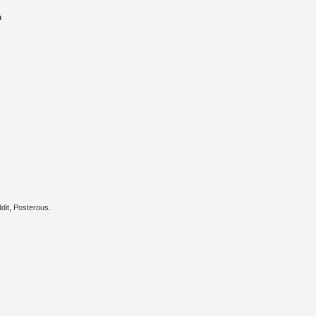
a
dit
,
Posterous
.