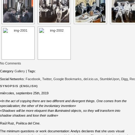
No Comments
Category
Gallery
| Tags:
Social Networks:
Facebook
,
Twitter
,
Google Bookmarks
,
del.icio.us
,
StumbleUpon
,
Digg
,
Red
SYNOPSIS (ENGLISH)
miércoles, septiembre 25th, 2019
«In the act of copying there are two different and divergent things. One comes from the
specialization; the other of the involuntary invention»
«Shadows will be more eloquent than illuminated objects, so they will transform into
shadow shadows and lose their outline»
Raúl Ruiz, Poética del Cine.
The minimum questions or work documentation: Anelys declares that she uses visual