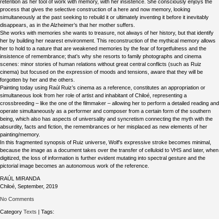
retention as her tool of work with memory, with her insistence. She consciously enjoys the
process that gives the selective construction of a here and now memory, looking
simultaneously at the past seeking to rebuild it or ultimately inventing it before it inevitably
disappears, as in the Alzheimer’s that her mother suffers.
She works with memories she wants to treasure, not always of her history, but that identify
her by building her nearest environment. This reconstruction of the mythical memory allows
her to hold to a nature that are weakened memories by the fear of forgetfulness and the
insistence of remembrance; that’s why she resorts to family photographs and cinema
scenes: minor stories of human relations without great central conflicts (such as Ruiz
cinema) but focused on the expression of moods and tensions, aware that they will be
forgotten by her and the others.
Painting today using Raúl Ruiz’s cinema as a reference, constitutes an appropriation or
simultaneous look from her role of artist and inhabitant of Chiloé, representing a
crossbreeding – like the one of the filmmaker – allowing her to perform a detailed reading and
operate simultaneously as a performer and composer from a certain form of the southern
being, which also has aspects of universality and syncretism connecting the myth with the
absurdity, facts and fiction, the remembrances or her misplaced as new elements of her
painting/memory.
In this fragmented synopsis of Ruiz universe, Wolf’s expressive stroke becomes minimal,
because the image as a document takes over the transfer of celluloid to VHS and later, when
digitized, the loss of information is further evident mutating into spectral gesture and the
pictorial image becomes an autonomous work of the reference.
RAÚL MIRANDA
Chiloé, September, 2019
No Comments
Category
Texts
| Tags: