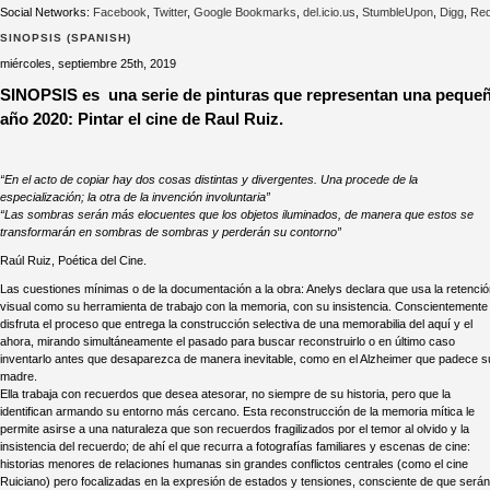
Social Networks:
Facebook
,
Twitter
,
Google Bookmarks
,
del.icio.us
,
StumbleUpon
,
Digg
,
Red
SINOPSIS (SPANISH)
miércoles, septiembre 25th, 2019
SINOPSIS es una serie de pinturas que representan una pequeña
año 2020: Pintar el cine de Raul Ruiz.
“En el acto de copiar hay dos cosas distintas y divergentes. Una procede de la
especialización; la otra de la invención involuntaria”
“Las sombras serán más elocuentes que los objetos iluminados, de manera que estos se
transformarán en sombras de sombras y perderán su contorno”
Raúl Ruiz, Poética del Cine.
Las cuestiones mínimas o de la documentación a la obra: Anelys declara que usa la retenci
visual como su herramienta de trabajo con la memoria, con su insistencia. Conscientemente
disfruta el proceso que entrega la construcción selectiva de una memorabilia del aquí y el
ahora, mirando simultáneamente el pasado para buscar reconstruirlo o en último caso
inventarlo antes que desaparezca de manera inevitable, como en el Alzheimer que padece s
madre.
Ella trabaja con recuerdos que desea atesorar, no siempre de su historia, pero que la
identifican armando su entorno más cercano. Esta reconstrucción de la memoria mítica le
permite asirse a una naturaleza que son recuerdos fragilizados por el temor al olvido y la
insistencia del recuerdo; de ahí el que recurra a fotografías familiares y escenas de cine:
historias menores de relaciones humanas sin grandes conflictos centrales (como el cine
Ruiciano) pero focalizadas en la expresión de estados y tensiones, consciente de que serán